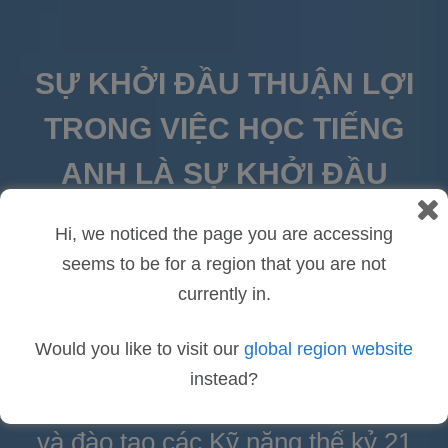
SỰ KHỞI ĐẦU THUẬN LỢI
TRONG VIỆC HỌC TIẾNG
ANH LÀ SỰ KHỞI ĐẦU
THUẬN LỢI TRONG CUỘC
Hi, we noticed the page you are accessing
SỐNG™
seems to be for a region that you are not
currently in.
Chúng tôi cung cấp toàn bộ hệ
Would you like to visit our
global region website
sinh thái giáo dục toàn diện phục
instead?
vụ cho việc giảng dạy Tiếng Anh
và đào tạo các Kỹ năng thế kỷ 21