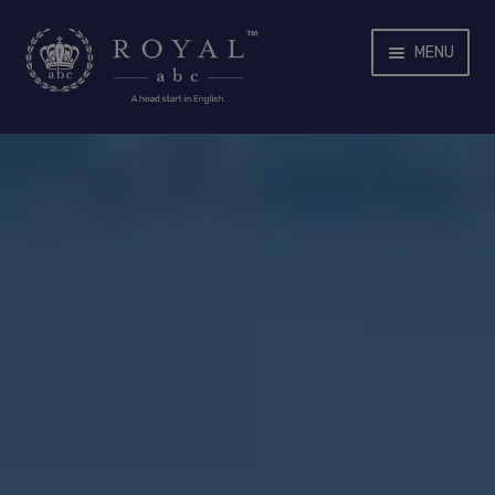
SKIP
SKIP
MENU
TO
TO
NAVIGATION
CONTENT
홈
기관용
회사 소개
커리큘럼
Expand
제품 소개
child
menu
ROYALABC™ CLASSROOM
ROYALABC™ WORLD