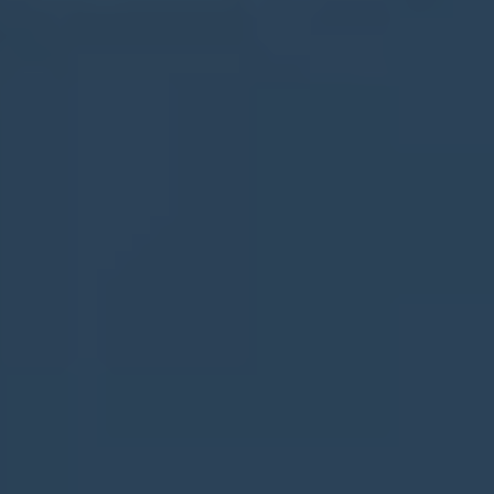
Bản quyền @ 2023 của công ty trách nhiệm hữu hạn Prosper Education. Không được sao chép hoặc sử dụng bất kỳ phần nào của ấn phẩm này dưới bất kỳ hình thức nào hoặc dưới bất kỳ hình thức nào mà không có sự cho phép trước bằng văn bản.