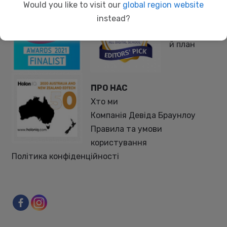
Програма
Would you like to visit our
global region website
2020
instead?
Навчальни
й план
ПРО НАС
Хто ми
Компанія Девіда Браунлоу
Правила та умови
користування
Політика конфіденційності