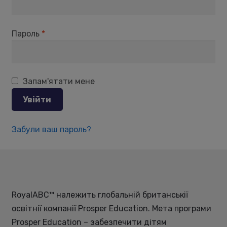
Expand
Україна
child
Пароль
*
menu
Запам'ятати мене
Увійти
Забули ваш пароль?
RoyalABC™ належить глобальній британськії
освітнії компанії
Prosper Education
. Мета програми
Prosper Education
– забезпечити дітям