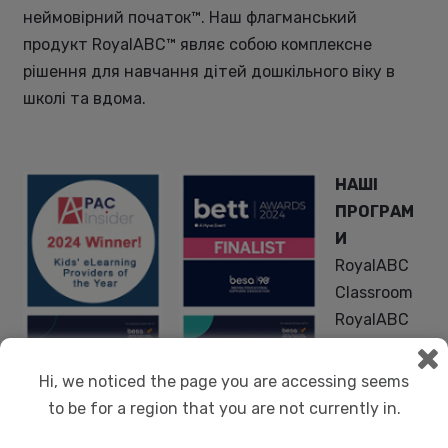
неймовірний початок™. Наш флагманський
продукт RoyalABC™ являє собою комплексне
рішення для навчання дітей дошкільного віку в
школі та вдома.
НАШІ
ПРОГРАМ
И
RoyalABC
Classroom
RoyalABC
Classroom
at Home
Hi, we noticed the page you are accessing seems
RoyalABC
to be for a region that you are not currently in.
World