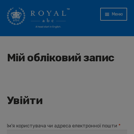
Перейти
Перейти
Меню
до
до
навігації
контенту
ГОЛОВНА СТОРІНКА
ПРОГРАМА 2020
Мій обліковий запис
Expand
ЗАВАНТАЖИТИ
child
menu
НАВЧАЛЬНИЙ ПЛАН
Увійти
НАВЧАЛЬНІ РЕСУРСИ
ПІДТРИМКА
Ім'я користувача чи адреса електронної пошти
*
ПРО НАС