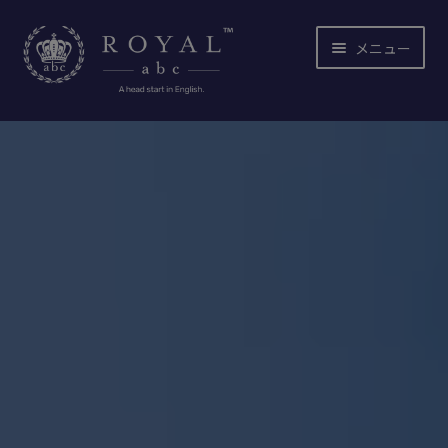
ナ
コ
メニュー
ビ
ン
ゲ
テ
ー
ン
サ
ホーム
シ
ツ
ブ
ョ
へ
メ
私たちについて
ン
ス
ニ
へ
キ
ュ
カリキュラム
ス
ッ
ー
キ
プ
を
サ
製品
ッ
展
ブ
プ
開
メ
サポート
ニ
ュ
お問い合わせ
ー
を
サ
日本