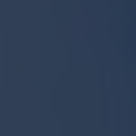
展
ブ
開
メ
ニ
ュ
ー
を
展
開